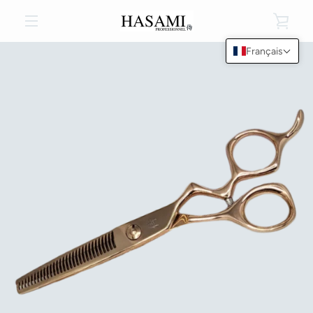
Passer
VOI
au
contenu
MENU
Français
LE
PRÉCÉDENT
SUIVANT
Diapositive
Diapositive
Diapositive
PAN
1
2
3