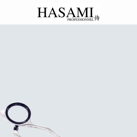
PRÉCÉDENT
SUIVANT
Diapositive
Diapositive
Diapositive
1
2
3