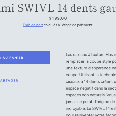
mi SWIVL 14 dents ga
Prix
$499.00
Frais de port
calculés à l'étape de paiement.
Les ciseaux à texture Hasa
R AU PANIER
remplacer la coupe style po
une texture d'apparence na
coupe. Utilisant la technol
PARTAGER
ciseaux à 14 dents créent 
espace négatif dans la sec
espaces non naturels. Vous 
jamais le point d'origine de
incroyable.
Le SWIVL 14 es
pour réinventer votre façon d