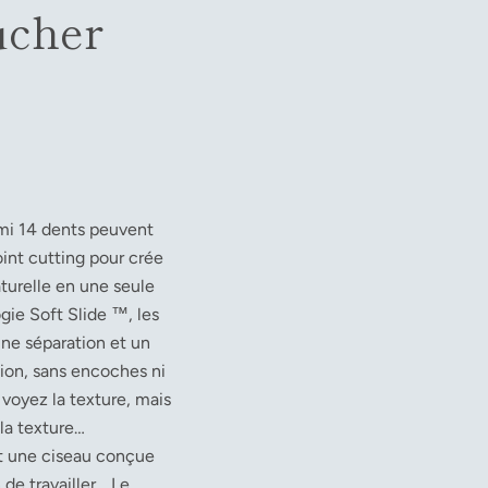
ucher
mi 14 dents peuvent
int cutting pour crée
turelle en une seule
ogie Soft Slide ™, les
une séparation et un
tion, sans encoches ni
voyez la texture, mais
 la texture…
t une ciseau conçue
e travailler. . Le