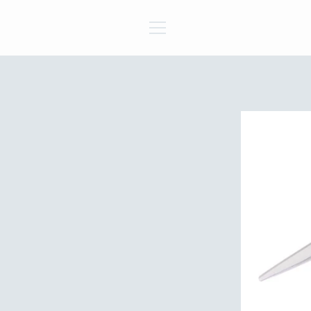
Passer
au
contenu
MENU