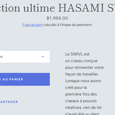
ction ultime HASAMI
Prix
$1,996.00
Frais de port
calculés à l'étape de paiement.
Le SWIVL est
un ciseau conçue
pour réinventer votre
façon de travailler.
R AU PANIER
Lorsque nous avons
créé pour la
première fois des
ciseaux à pouces
PARTAGER
rotatives, rien de tel
n'avait été vu dans