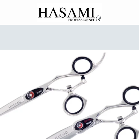
PRÉCÉDENT
SUIVANT
Diapositive
Diapositive
Diapositive
Diapositive
Diapositive
Diapositive
1
2
3
4
5
6