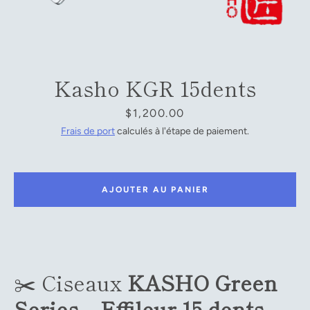
Facebook
YouTube
Kasho KGR 15dents
Prix
$1,200.00
RECHERCHE
Frais de port
calculés à l'étape de paiement.
AJOUTER AU PANIER
✂️ Ciseaux
KASHO Green
Series – Effileur 15 dents