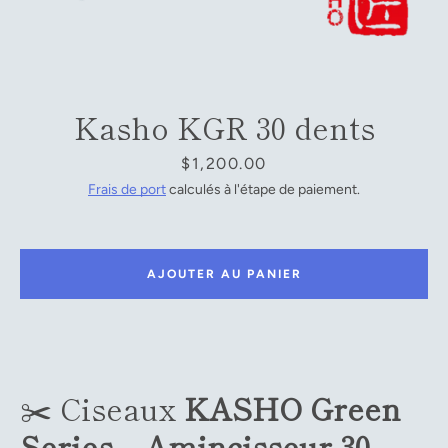
Facebook
YouTube
Kasho KGR 30 dents
Prix
$1,200.00
RECHERCHE
Frais de port
calculés à l'étape de paiement.
AJOUTER AU PANIER
✂️ Ciseaux
KASHO Green
Series – Amincisseur 30